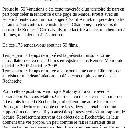
Proust lu, 50 Variations a été cette traversée d'un territoire de part en
part pour créer la rencontre d'une page de Marcel Proust avec un
lecteur à haute voix : un boulanger à Saint-Armel, un père de quatre
enfants à Nouvoitou, une institutrice à Chantepie, un éleveurs de
coucou de Rennes à Corps-Nuds, une factrice à Pacé, un cheminot à
Rennes, un soigneur à l'écomusée...
De ces 173 rendez-vous sont nés 50 films.
Temps perdu/ Temps retrouvé est la présentation sous forme
d'installation vidéo des 50 films enregistrés dans Rennes-Métropole
d'octobre 2007 à octobre 2008.
Temps perdu/ Temps retrouvé a la forme d'une carte. Elle propose
au visiteur une déambulation, un déplacement physique dans la
Recherche.
Pour cette exposition, Véronique Aubouy a travaillé avec le
dessinateur François Matton. Celui-ci a créé des dessins à partir des
50 extraits lus de la Recherche, qui offrent une autre lecture de
Proust, une lecture reposante entre les vidéos. Ils rétablissent un
rapport direct au texte (il y a aussi des phrases écrites), un rapport de
lecture. Représentant souvent des objets de la Recherche, ils leur
donnent une vie propre, un peu comme le fait le narrateur de la
Recherche, qui se demande si les objets n'ont pas une âme. Enfin, ils