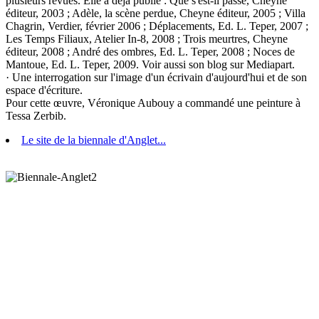
plusieurs revues. Elle a déjà publié : Que s'est-il passé, Cheyne
éditeur, 2003 ; Adèle, la scène perdue, Cheyne éditeur, 2005 ; Villa
Chagrin, Verdier, février 2006 ; Déplacements, Ed. L. Teper, 2007 ;
Les Temps Filiaux, Atelier In-8, 2008 ; Trois meurtres, Cheyne
éditeur, 2008 ; André des ombres, Ed. L. Teper, 2008 ; Noces de
Mantoue, Ed. L. Teper, 2009. Voir aussi son blog sur Mediapart.
· Une interrogation sur l'image d'un écrivain d'aujourd'hui et de son
espace d'écriture.
Pour cette œuvre, Véronique Aubouy a commandé une peinture à
Tessa Zerbib.
Le site de la biennale d'Anglet...