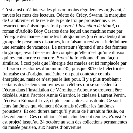
C’est ainsi qu’à intervalles plus ou moins réguliers ressurgissent, à
travers les mots des lecteurs, Odette de Crécy, Swann, la marquise
de Cambremer et le reste de la petite troupe proustienne. Ces
résurrections épisodiques font penser à
l’Invention de Morel,
ce
roman d’Adolfo Bioy Casares dans lequel une machine mue par
l’énergie des marées anime les hologrammes (ou équivalents) d’un
groupe de personnes disparues, leur faisant « revivre » indéfiniment
une semaine de vacances. Le narrateur s’éprend d’une des femmes
du groupe, avant de se rendre compte qu’elle n’est qu’une illusion
qui revient encore et encore.
Proust lu
fonctionne d’une façon
similaire, à ceci près que l’énergie des marées est ici remplacée par
la fission des atomes d’uranium 235, puisque 80% de l’électricité
française est d’origine nucléaire : on peut contester ce mix
énergétique, mais ce n’est pas le lieu pour. Il y a plus troublant :
certains des lecteurs anonymes ou célèbres qui se succèdent à
l’écran dans l’installation de Véronique Aubouy se trouvent être
décédés. Ainsi l’actrice Annie Girardot, le cinéaste Laurent Perrin,
l’écrivain Edouard Levé, et plusieurs autres sans doute. Ce sont
leurs fantômes qui viennent désormais réveiller les fantômes
proustiens. Et ceci durera tant qu’il y aura de l’uranium fissile, ou
des éoliennes. Ces conditions étant actuellement réunies,
Proust lu
est projeté jusqu’au 24 octobre au sein des collections permanentes
du musée parisien, aux heures d’ouverture.