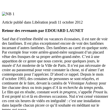
Article publié dans Libération jeudi 11 octobre 2012
Retour des revenants par
EDOUARD LAUNET
Sauf état d’extrême ébriété ou vacances écossaises, il est rare de voir
des fantômes. Il est plus exceptionnel encore de voir des fantômes
incarnant d’autres fantômes. Des fantômes au carré en quelque sorte.
Par exemple feue votre arrière-grand-mère surgissant d’un placard
vêtue des frusques de sa propre arrière-grand-mère. C’est à une
apparition de ce genre que nous convie, pour quelques jours, le
musée d’Art moderne de la Ville de Paris. Il n’est pas nécessaire de
croire au paranormal pour venir constater la chose, ni d’aimer l’art
contemporain pour l’apprécier. D’abord ce rappel. Depuis le mois
d’octobre 1993, des centaines de personnes se sont relayées, et
continuent de le faire, devant la caméra de Véronique Aubouy pour
lire chacune deux ou trois pages d’
A la recherche du temps perdu
.
Le film qui en résulte, constant
work in progress,
s’appelle
Proust lu
.
Il est projeté ici et là en diverses occasions. Nul n’est censé visionner
ces cent six heures de vidéo en intégralité : c’est une installation
dans laquelle chacun picore ce qu’il souhaite en méditant sur le
temps qui passe.