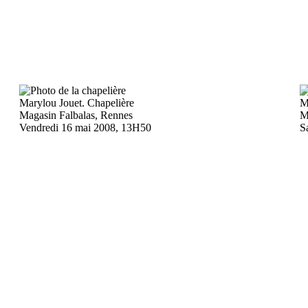
Marylou Jouet. Chapelière
M
Magasin Falbalas, Rennes
M
Vendredi 16 mai 2008, 13H50
S