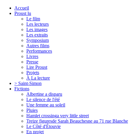
Accueil
Proust lu
Le film
Les lecteurs
Les images
Les extraits
Symposium
Autres films
Performances
Livres
Presse
Lire Proust
Projets
À La lecture
> Saint-Simon
Fictions
Albertine a disparu
Le silence de l'été
Une femme au soleil
Pluies
Hamlet crossing
a very little street
Treize figures
de Sarah Beauchesne au 71 rue Blanche
Le Côté d'Étouvie
En projet