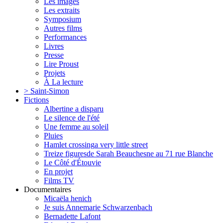
Les images
Les extraits
Symposium
Autres films
Performances
Livres
Presse
Lire Proust
Projets
À La lecture
> Saint-Simon
Fictions
Albertine a disparu
Le silence de l'été
Une femme au soleil
Pluies
Hamlet crossing
a very little street
Treize figures
de Sarah Beauchesne au 71 rue Blanche
Le Côté d'Étouvie
En projet
Films TV
Documentaires
Micaëla henich
Je suis Annemarie Schwarzenbach
Bernadette Lafont