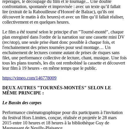
repérages, le découpage du film et le tournage... Une double
confrontation, spontanée et improvisée : avec un texte qu’il fallait
lire (extrait de la Rabouilleuse d'Honoré de Balzac), qu'ils ont
découvert le matin à dix heures) et avec un film qu’il fallait réaliser,
collectivement et en quelques heures.
Le film a été tourné selon le principe d'un "Tourné-monté", chaque
plan enregistré dans l'ordre de la narration sur une cassette mini DV
(rec/stop), une seule prise étant donc possible à chaque fois, et
l'enchainement des prises tournées pour seul montage… Un
enchainement de lectures comme autant de prises de risques sans
filet, une performance collective de lecture, chant, musique. Une fois
tous les plans tournés, les dix ont rembobiné la cassette et découvert
leur film à 19 heures - en même temps que le public.
https://vimeo.com/146778009
DEUX AUTRES "TOURNÉS-MONTÉS" SELON LE
MÊME PRINCIPE :
Le Bassin des carpes
Performance cinématographique pour dix participants à l'invitation
du festival Hors Limites, conçue, réalisée et projetée le 28 mars
2015 entre 10 heures et 18 heures à la bibliothèque Guy de
Maupassant de Neuilly-Plaisance.